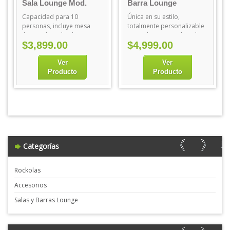
Sala Lounge Mod.
Barra Lounge
Imperia
Iluminada Kambala
Capacidad para 10
Única en su estilo,
personas, incluye mesa
totalmente personalizable
iluminada inalambrica,
con tu logo o nombre de
$
3,899.00
$
4,999.00
para uso rudo.
tu negocio.
Ver
Ver
Producto
Producto
Categorías
Rockolas
Accesorios
Salas y Barras Lounge