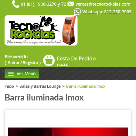
01 (81) 1936-3270 y 72
ventas@tecnorockolas.com
Whatsapp: 812-250-7005
Bienvenido
Cesta De Pedido
(
)
Entrar / Registro
(vacía)
Ver Menú
Inicio
>
Salas y Barras Lounge
>
Barra iluminada Imox
Barra iluminada Imox