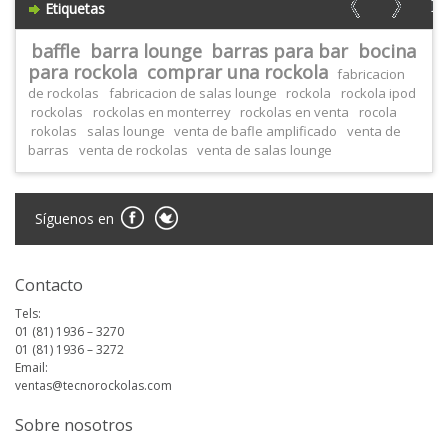
Etiquetas
baffle
barra lounge
barras para bar
bocina
para rockola
comprar una rockola
fabricacion
de rockolas
fabricacion de salas lounge
rockola
rockola ipod
rockolas
rockolas en monterrey
rockolas en venta
rocola
rokolas
salas lounge
venta de bafle amplificado
venta de
barras
venta de rockolas
venta de salas lounge
Síguenos en
Contacto
Tels:
01 (81) 1936 – 3270
01 (81) 1936 – 3272
Email:
ventas@tecnorockolas.com
Sobre nosotros